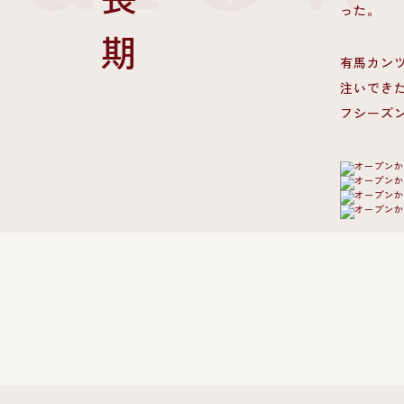
成長期
った。
有馬カン
注いでき
フシーズ