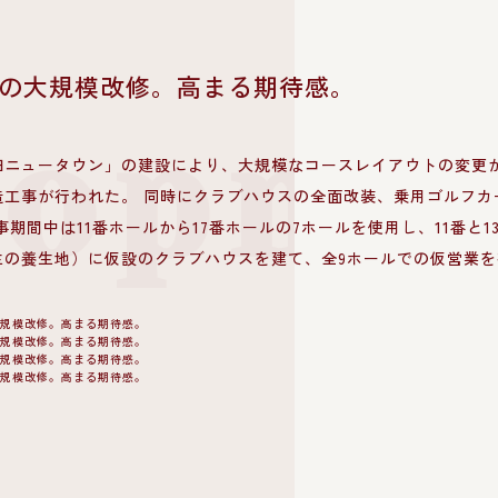
の大規模改修。高まる期待感。
lopme
ニュータウン」の建設により、大規模なコースレイアウトの変更が必要
造工事が行われた。 同時にクラブハウスの全面改装、乗用ゴルフカ
事期間中は11番ホールから17番ホールの7ホールを使用し、11番と
生の養生地）に仮設のクラブハウスを建て、全9ホールでの仮営業を