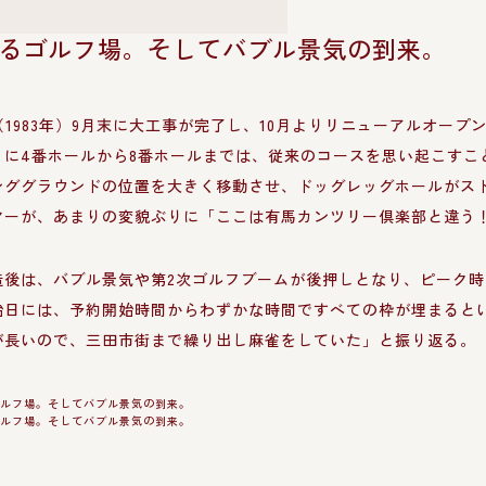
るゴルフ場。そしてバブル景気の到来。
（1983年）9月末に大工事が完了し、10月よりリニューアルオー
くに4番ホールから8番ホールまでは、従来のコースを思い起こすこ
ンググラウンドの位置を大きく移動させ、ドッグレッグホールがスト
ヤーが、あまりの変貌ぶりに「ここは有馬カンツリー倶楽部と違う
造後は、バブル景気や第2次ゴルフブームが後押しとなり、ピーク時
始日には、予約開始時間からわずかな時間ですべての枠が埋まると
が長いので、三田市街まで繰り出し麻雀をしていた」と振り返る。