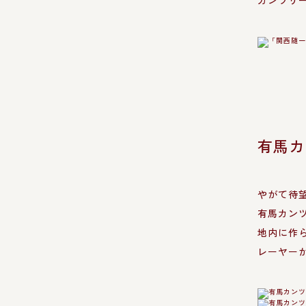
カンツリ
有馬カ
やがて待望
有馬カンツ
地内に作
レーヤー