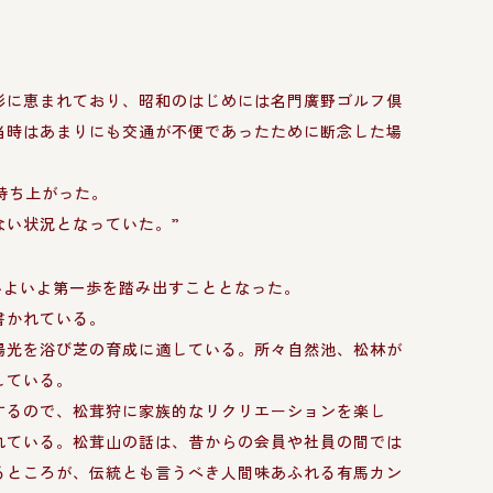
Era
形に恵まれており、昭和のはじめには名門廣野ゴルフ倶
当時はあまりにも交通が不便であったために断念した場
持ち上がった。
ない状況となっていた。”
いよいよ第一歩を踏み出すこととなった。
書かれている。
陽光を浴び芝の育成に適している。所々自然池、松林が
している。
するので、松茸狩に家族的なリクリエーションを楽し
れている。松茸山の話は、昔からの会員や社員の間では
るところが、伝統とも言うべき人間味あふれる有馬カン