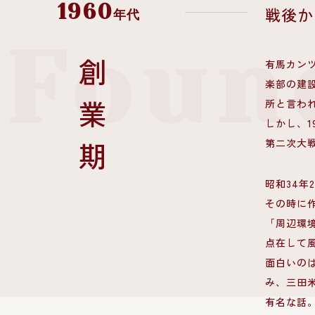
1960
戦後か
年代
Foun
有馬カン
創業期
楽部の建
所と言わ
しかし、1
第二次大
昭和34
その時に
「周辺環
点在して
面白いの
み、三田
有名な話