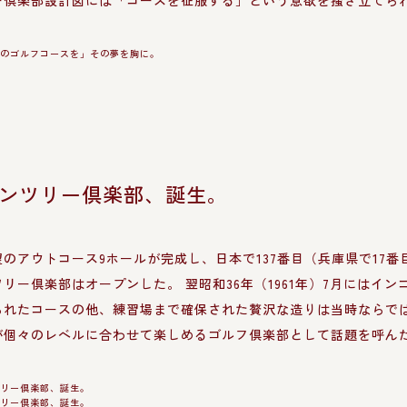
ー倶楽部設計図には「コースを征服する」という意欲を掻き立てら
ンツリー倶楽部、誕生。
のアウトコース9ホールが完成し、日本で137番目（兵庫県で17番目
リー倶楽部はオープンした。 翌昭和36年（1961年）7月にはイン
られたコースの他、練習場まで確保された贅沢な造りは当時ならで
が個々のレベルに合わせて楽しめるゴルフ倶楽部として話題を呼ん