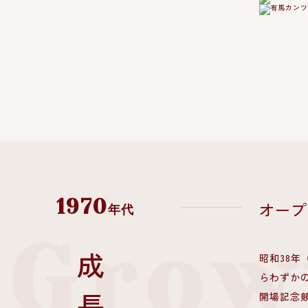
1970
オープ
年代
Grow
昭和38
らわずかの
開場記念