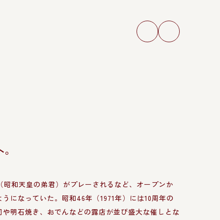
へ。
a
下（昭和天皇の弟君）がプレーされるなど、オープンか
になっていた。昭和46年（1971年）には10周年の
司や明石焼き、おでんなどの露店が並び盛大な催しとな