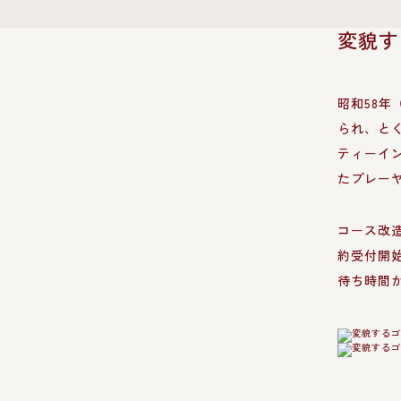
変貌す
昭和58年
られ、と
ティーイ
たプレー
コース改
約受付開
待ち時間