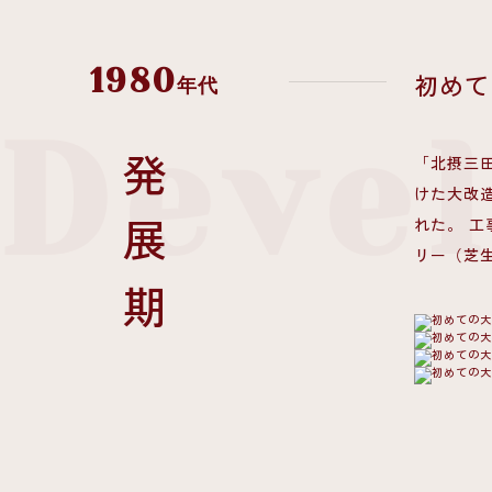
1980
初めて
年代
Deve
「北摂三田
発展期
けた大改
れた。 工
リー（芝