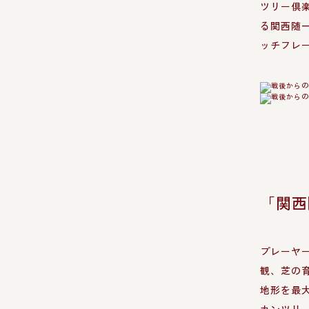
ツリー倶
る関西随
ッチフレ
「関西
プレーヤ
観、芝の
地形を最