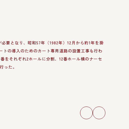
nt Er
となり、昭和57年（1982年）12月から約1年を掛
ートの導入のためのカート専用道路の設置工事も行わ
13番をそれぞれ2ホールに分割、12番ホール横のナーセ
行った。