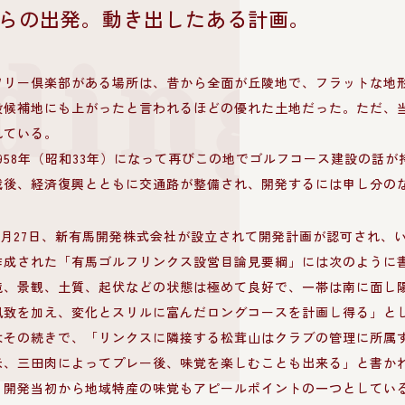
らの出発。動き出したある計画。
ding 
ツリー倶楽部がある場所は、昔から全面が丘陵地で、フラットな地
設候補地にも上がったと言われるほどの優れた土地だった。ただ、
れている。
958年（昭和33年）になって再びこの地でゴルフコース建設の話が
戦後、経済復興とともに交通路が整備され、開発するには申し分の
年2月27日、新有馬開発株式会社が設立されて開発計画が認可され、
作成された「有馬ゴルフリンクス設営目論見要綱」には次のように
境、景観、土質、起伏などの状態は極めて良好で、一帯は南に面し
風致を加え、変化とスリルに富んだロングコースを計画し得る」と
はその続きで、「リンクスに隣接する松茸山はクラブの管理に所属
米、三田肉によってプレー後、味覚を楽しむことも出来る」と書か
。開発当初から地域特産の味覚もアピールポイントの一つとしてい