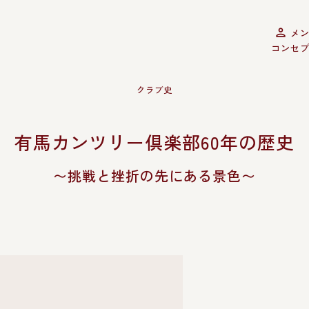
メ
コンセ
HISTORY
クラブ史
有馬カンツリー倶楽部60年の歴史
〜挑戦と挫折の先にある景色〜